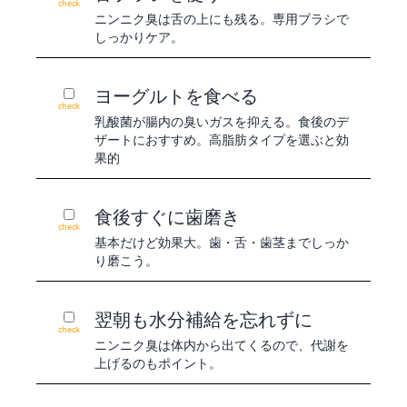
check
ニンニク臭は舌の上にも残る。専用ブラシで
しっかりケア。
ヨーグルトを食べる
check
乳酸菌が腸内の臭いガスを抑える。食後のデ
ザートにおすすめ。高脂肪タイプを選ぶと効
果的
食後すぐに歯磨き
check
基本だけど効果大。歯・舌・歯茎までしっか
り磨こう。
翌朝も水分補給を忘れずに
check
ニンニク臭は体内から出てくるので、代謝を
上げるのもポイント。