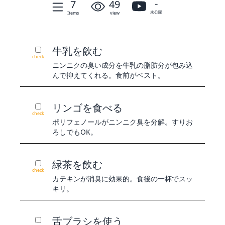
-
7
49
未公開
Items
view
牛乳を飲む
check
ニンニクの臭い成分を牛乳の脂肪分が包み込
んで抑えてくれる。食前がベスト。
リンゴを食べる
check
ポリフェノールがニンニク臭を分解。すりお
ろしでもOK。
緑茶を飲む
check
カテキンが消臭に効果的。食後の一杯でスッ
キリ。
舌ブラシを使う