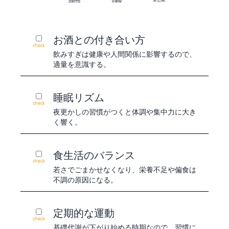
Items
view
お酒との付き合い方
check
飲みすぎは健康や人間関係に影響するので、
適量を意識する。
睡眠リズム
check
夜更かしの習慣がつくと体調や集中力に大き
く響く。
食生活のバランス
check
若さでごまかせなくなり、栄養不足や偏食は
不調の原因になる。
定期的な運動
check
基礎代謝が下がり始める時期なので、習慣に