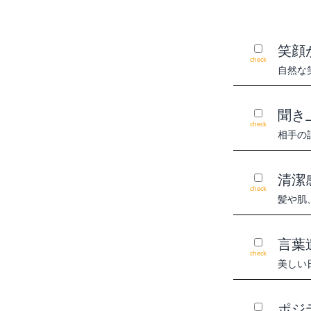
笑顔
check
自然な
聞き
check
相手の
清潔
check
髪や肌
言葉
check
美しい
ポジ