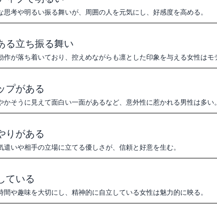
な思考や明るい振る舞いが、周囲の人を元気にし、好感度を高める。
ある立ち振る舞い
動作が落ち着いており、控えめながらも凛とした印象を与える女性はモ
ップがある
やかそうに見えて面白い一面があるなど、意外性に惹かれる男性は多い
やりがある
気遣いや相手の立場に立てる優しさが、信頼と好意を生む。
している
時間や趣味を大切にし、精神的に自立している女性は魅力的に映る。