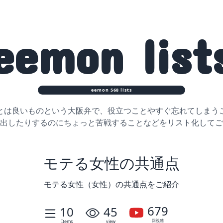
eemon
list
eemon
568
lists
とは良いものという大阪弁で、役立つことや
すぐ忘れてしまう
出したりするのに
ちょっと苦戦することなどをリスト化してご
モテる女性の共通点
モテる女性（女性）の共通点をご紹介
679
10
45
回視聴
Items
view