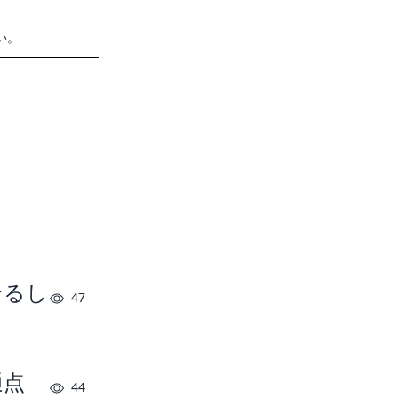
い。
テるし
47
通点
44