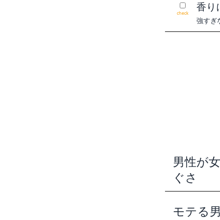
香り
check
強すぎ
男性が
ぐさ
モテる