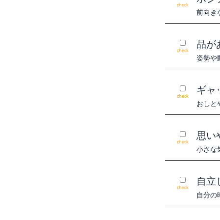
check
前向き
品が
check
姿勢や
ギャ
check
おしと
思い
check
小さな
自立
check
自分の