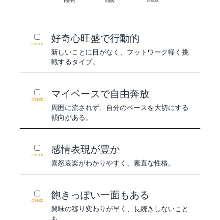
Items
view
好奇心旺盛で行動的
check
新しいことに目がなく、フットワーク軽く挑
戦するタイプ。
マイペースで自由奔放
check
周囲に流されず、自分のペースを大切にする
傾向がある。
感情表現が豊か
check
喜怒哀楽がわかりやすく、素直な性格。
飽きっぽい一面もある
check
興味の移り変わりが早く、長続きしないこと
も。