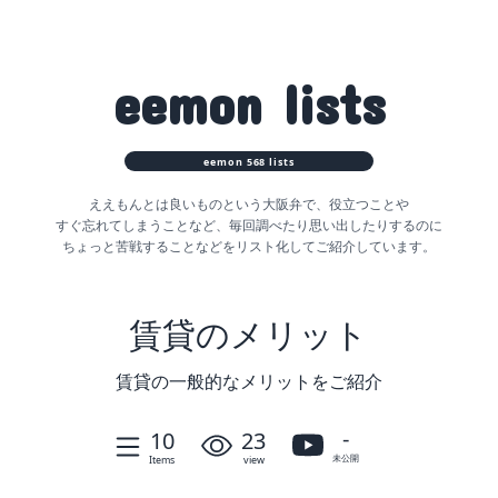
eemon
lists
eemon
568
lists
ええもんとは良いものという大阪弁で、役立つことや
すぐ忘れてしまうことなど、
毎回調べたり思い出したりするのに
ちょっと苦戦することなどをリスト化してご紹介しています。
賃貸のメリット
賃貸の一般的なメリットをご紹介
-
10
23
未公開
Items
view