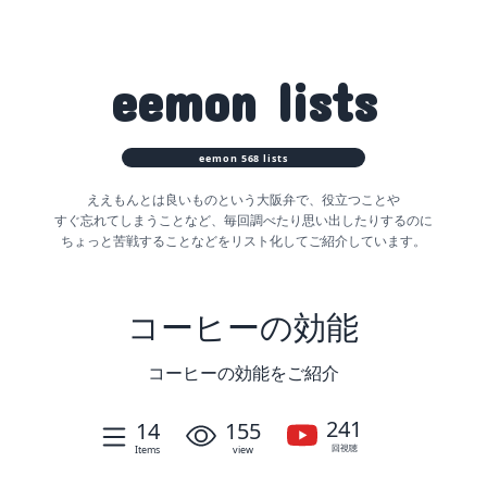
eemon
lists
eemon
568
lists
ええもんとは良いものという大阪弁で、役立つことや
すぐ忘れてしまうことなど、
毎回調べたり思い出したりするのに
ちょっと苦戦することなどをリスト化してご紹介しています。
コーヒーの効能
コーヒーの効能をご紹介
241
14
155
回視聴
Items
view