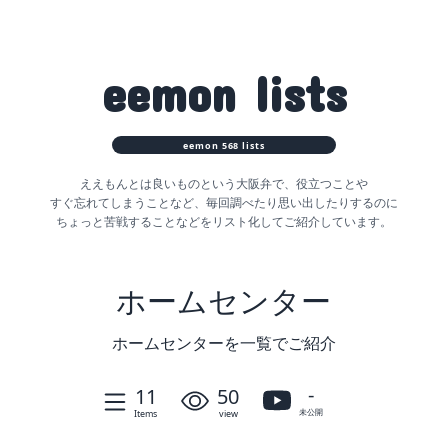
eemon
lists
eemon
568
lists
ええもんとは良いものという大阪弁で、役立つことや
すぐ忘れてしまうことなど、
毎回調べたり思い出したりするのに
ちょっと苦戦することなどをリスト化してご紹介しています。
ホームセンター
ホームセンターを一覧でご紹介
-
11
50
未公開
Items
view