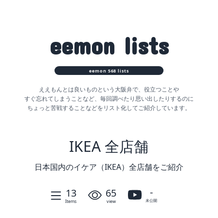
eemon
lists
eemon
568
lists
ええもんとは良いものという大阪弁で、役立つことや
すぐ忘れてしまうことなど、
毎回調べたり思い出したりするのに
ちょっと苦戦することなどをリスト化してご紹介しています。
IKEA 全店舗
日本国内のイケア（IKEA）全店舗をご紹介
-
13
65
未公開
Items
view