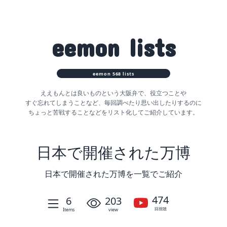
eemon
lists
eemon
568
lists
ええもんとは良いものという大阪弁で、役立つことや
すぐ忘れてしまうことなど、
毎回調べたり思い出したりするのに
ちょっと苦戦することなどをリスト化してご紹介しています。
日本で開催された万博
日本で開催された万博を一覧でご紹介
474
6
203
回視聴
Items
view