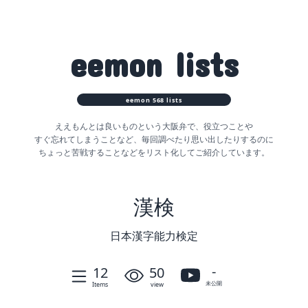
eemon
lists
eemon
568
lists
ええもんとは良いものという大阪弁で、役立つことや
すぐ忘れてしまうことなど、
毎回調べたり思い出したりするのに
ちょっと苦戦することなどをリスト化してご紹介しています。
漢検
日本漢字能力検定
-
12
50
未公開
Items
view