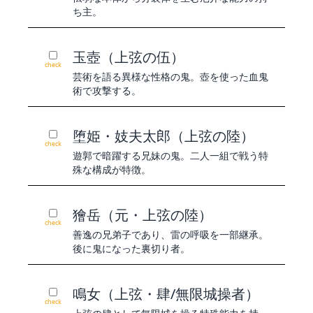
ち主。
玉壺（上弦の伍）
check
芸術を語る異様な性格の鬼。壺を使った血鬼
術で攻撃する。
堕姫・妓夫太郎（上弦の陸）
check
遊郭で暗躍する兄妹の鬼。二人一組で戦う特
殊な構成が特徴。
獪岳（元・上弦の陸）
check
善逸の兄弟子であり、雷の呼吸を一部継承。
後に鬼になった裏切り者。
鳴女（上弦・肆/無限城操者）
check