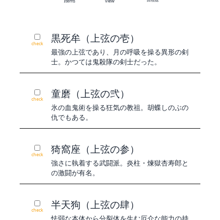
Items
view
黒死牟（上弦の壱）
check
最強の上弦であり、月の呼吸を操る異形の剣
士。かつては鬼殺隊の剣士だった。
童磨（上弦の弐）
check
氷の血鬼術を操る狂気の教祖。胡蝶しのぶの
仇でもある。
猗窩座（上弦の参）
check
強さに執着する武闘派。炎柱・煉獄杏寿郎と
の激闘が有名。
半天狗（上弦の肆）
check
怯弱な本体から分裂体を生む厄介な能力の持