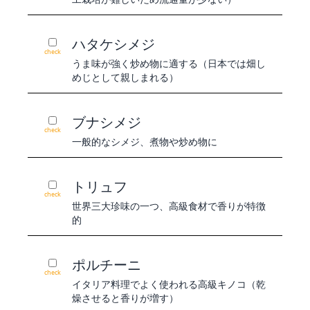
ハタケシメジ
check
うま味が強く炒め物に適する（日本では畑し
めじとして親しまれる）
ブナシメジ
check
一般的なシメジ、煮物や炒め物に
トリュフ
check
世界三大珍味の一つ、高級食材で香りが特徴
的
ポルチーニ
check
イタリア料理でよく使われる高級キノコ（乾
燥させると香りが増す）