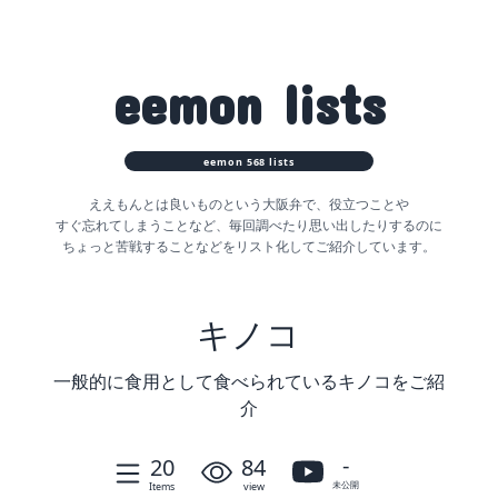
eemon
lists
eemon
568
lists
ええもんとは良いものという大阪弁で、役立つことや
すぐ忘れてしまうことなど、
毎回調べたり思い出したりするのに
ちょっと苦戦することなどをリスト化してご紹介しています。
キノコ
一般的に食用として食べられているキノコをご紹
介
-
20
84
未公開
Items
view