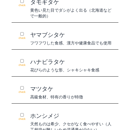
タモギタケ
check
黄色い見た目でダシがよく出る（北海道など
で一般的）
ヤマブシタケ
check
フワフワした食感、漢方や健康食品でも使用
ハナビラタケ
check
花びらのような形、シャキシャキ食感
マツタケ
check
高級食材、特有の香りが特徴
ホンシメジ
check
天然ものは希少、クセがなく食べやすい（人
工栽培が難しいため流通量が少ない）