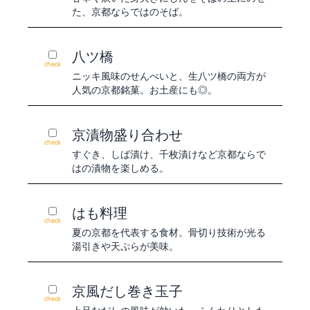
た、京都ならではのそば。
八ツ橋
check
ニッキ風味のせんべいと、生八ツ橋の両方が
人気の京都銘菓。お土産にも◎。
京漬物盛り合わせ
check
すぐき、しば漬け、千枚漬けなど京都ならで
はの漬物を楽しめる。
はも料理
check
夏の京都を代表する食材。骨切り技術が光る
湯引きや天ぷらが美味。
京風だし巻き玉子
check