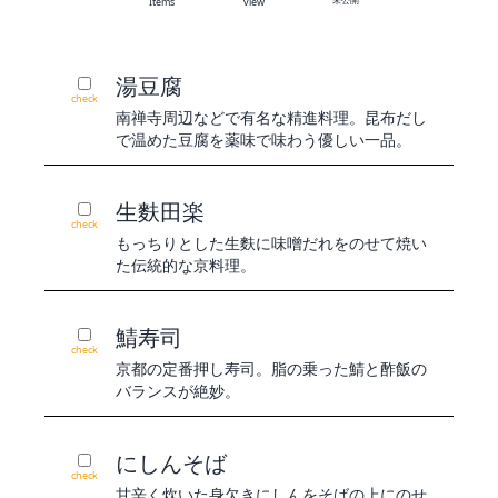
Items
view
湯豆腐
check
南禅寺周辺などで有名な精進料理。昆布だし
で温めた豆腐を薬味で味わう優しい一品。
生麩田楽
check
もっちりとした生麩に味噌だれをのせて焼い
た伝統的な京料理。
鯖寿司
check
京都の定番押し寿司。脂の乗った鯖と酢飯の
バランスが絶妙。
にしんそば
check
甘辛く炊いた身欠きにしんをそばの上にのせ