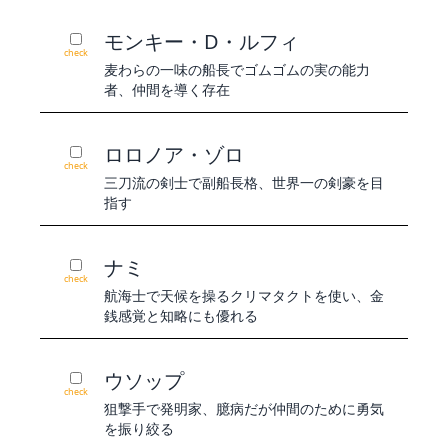
モンキー・D・ルフィ
check
麦わらの一味の船長でゴムゴムの実の能力
者、仲間を導く存在
ロロノア・ゾロ
check
三刀流の剣士で副船長格、世界一の剣豪を目
指す
ナミ
check
航海士で天候を操るクリマタクトを使い、金
銭感覚と知略にも優れる
ウソップ
check
狙撃手で発明家、臆病だが仲間のために勇気
を振り絞る