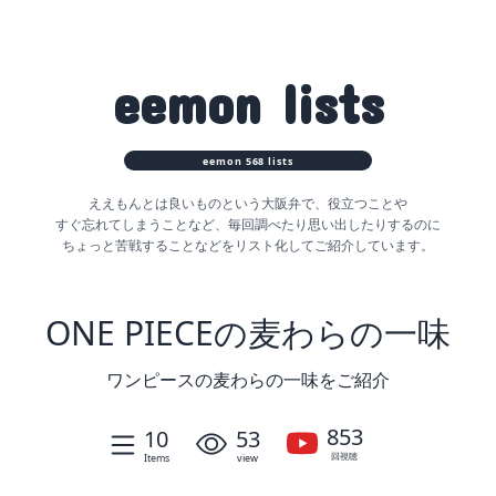
eemon
lists
eemon
568
lists
ええもんとは良いものという大阪弁で、役立つことや
すぐ忘れてしまうことなど、
毎回調べたり思い出したりするのに
ちょっと苦戦することなどをリスト化してご紹介しています。
ONE PIECEの麦わらの一味
ワンピースの麦わらの一味をご紹介
853
10
53
回視聴
Items
view