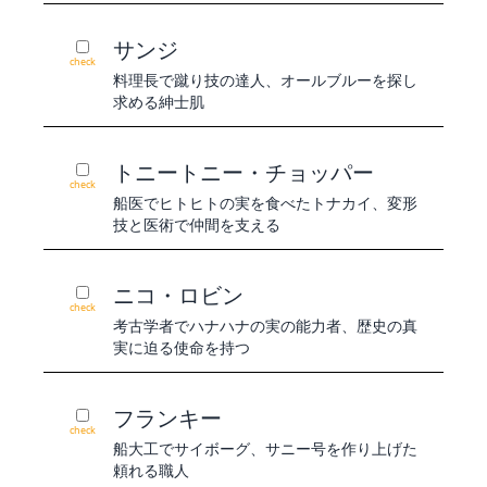
サンジ
check
料理長で蹴り技の達人、オールブルーを探し
求める紳士肌
トニートニー・チョッパー
check
船医でヒトヒトの実を食べたトナカイ、変形
技と医術で仲間を支える
ニコ・ロビン
check
考古学者でハナハナの実の能力者、歴史の真
実に迫る使命を持つ
フランキー
check
船大工でサイボーグ、サニー号を作り上げた
頼れる職人