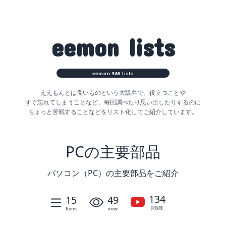
eemon
lists
eemon
568
lists
ええもんとは良いものという大阪弁で、役立つことや
すぐ忘れてしまうことなど、
毎回調べたり思い出したりするのに
ちょっと苦戦することなどをリスト化してご紹介しています。
PCの主要部品
パソコン（PC）の主要部品をご紹介
134
15
49
回視聴
Items
view