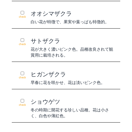
オオシマザクラ
check
白い花が特徴で、果実や葉っぱも特徴的。
サトザクラ
check
花が大きく濃いピンク色。品種改良されて観
賞用に栽培される。
ヒガンザクラ
check
早春に花を咲かせ、花は淡いピンク色。
ショウゲツ
check
冬の時期に開花する珍しい品種。花は小さ
く、白色や薄紅色。