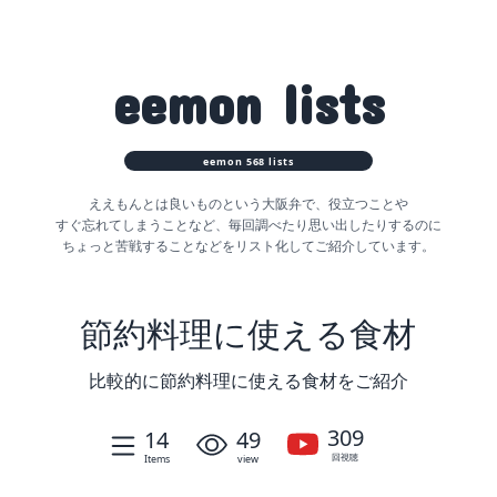
eemon
lists
eemon
568
lists
ええもんとは良いものという大阪弁で、役立つことや
すぐ忘れてしまうことなど、
毎回調べたり思い出したりするのに
ちょっと苦戦することなどをリスト化してご紹介しています。
節約料理に使える食材
比較的に節約料理に使える食材をご紹介
309
14
49
回視聴
Items
view