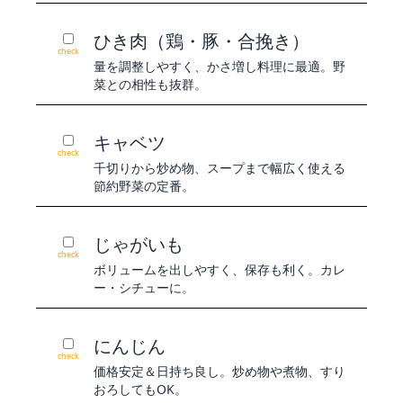
ひき肉（鶏・豚・合挽き）
check
量を調整しやすく、かさ増し料理に最適。野
菜との相性も抜群。
キャベツ
check
千切りから炒め物、スープまで幅広く使える
節約野菜の定番。
じゃがいも
check
ボリュームを出しやすく、保存も利く。カレ
ー・シチューに。
にんじん
check
価格安定＆日持ち良し。炒め物や煮物、すり
おろしてもOK。