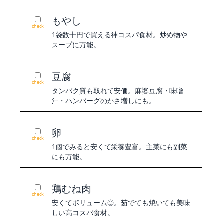
もやし
check
1袋数十円で買える神コスパ食材。炒め物や
スープに万能。
豆腐
check
タンパク質も取れて安価。麻婆豆腐・味噌
汁・ハンバーグのかさ増しにも。
卵
check
1個でみると安くて栄養豊富。主菜にも副菜
にも万能。
鶏むね肉
check
安くてボリューム◎。茹でても焼いても美味
しい高コスパ食材。