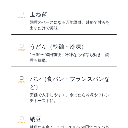
玉ねぎ
check
調理のベースになる万能野菜。炒めて甘みを
出すだけで美味。
うどん（乾麺・冷凍）
check
1玉30〜50円前後。冷凍なら保存も効き、調
理も簡単。
パン（食パン・フランスパンな
check
ど）
安価で入手しやすく、余ったら冷凍やフレン
チトーストに。
納豆
check
健康にも良く、1パック30〜50円でコスパ良