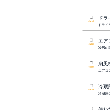
ドラ
check
ドライ
エア
check
冷房の
扇風
check
エアコ
冷蔵
check
冷蔵庫
使わ