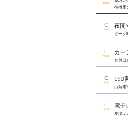
check
待機電
夜間
check
ピーク
カー
check
直射日
LE
check
白熱電
電子
check
夏場は