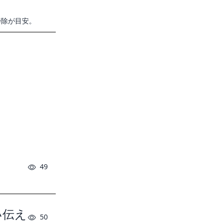
掃除が目安。
49
い伝え
50