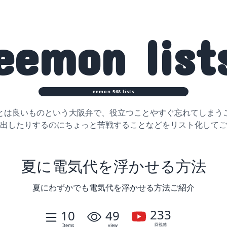
eemon
list
eemon
568
lists
とは良いものという大阪弁で、役立つことや
すぐ忘れてしまう
出したりするのに
ちょっと苦戦することなどをリスト化してご
夏に電気代を浮かせる方法
夏にわずかでも電気代を浮かせる方法ご紹介
233
10
49
回視聴
Items
view