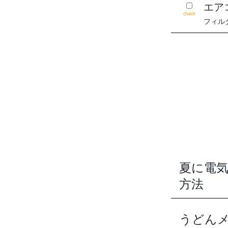
エア
check
フィル
夏に電
方法
うどん