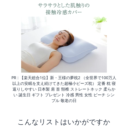
PR :
【楽天総合1位】新・王様の夢枕2 （全世界で100万人
以上の安眠を支え続けてきた超極小ビーズ枕） 定番 枕 寝
返りしやすい 日本製 肩 首 頸椎 ストレートネック 柔らか
い 誕生日 ギフト プレゼント 冷感 男性 女性 ビーチ シン
プル 敬老の日
こんなリストはいかがですか