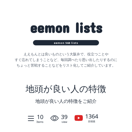
eemon
lists
eemon
568
lists
ええもんとは良いものという大阪弁で、役立つことや
すぐ忘れてしまうことなど、
毎回調べたり思い出したりするのに
ちょっと苦戦することなどをリスト化してご紹介しています。
地頭が良い人の特徴
地頭が良い人の特徴をご紹介
1364
10
39
回視聴
Items
view