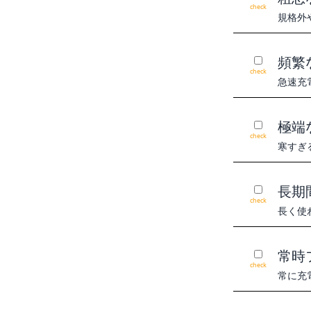
check
規格外
頻繁
check
急速充
極端
check
寒すぎ
長期
check
長く使
常時
check
常に充