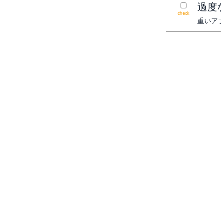
過度
check
重いア