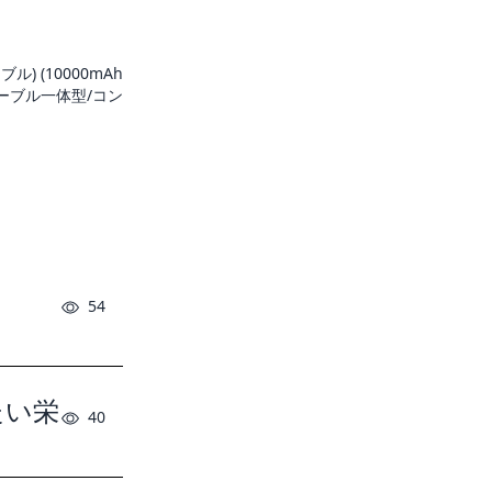
ーブル) (10000mAh
ケーブル一体型/コン
54
たい栄
40