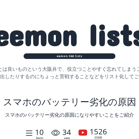
eemon
list
eemon
568
lists
とは良いものという大阪弁で、役立つことや
すぐ忘れてしまう
出したりするのに
ちょっと苦戦することなどをリスト化してご
スマホのバッテリー劣化の原因
スマホのバッテリー劣化の原因になりやすいことをご紹介
1526
10
34
回視聴
Items
view