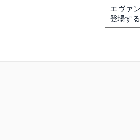
エヴァ
登場す