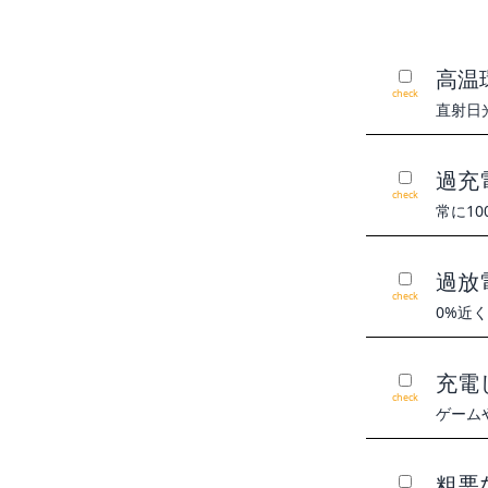
高温
check
直射日
過充
check
常に1
過放
check
0%近
充電
check
ゲーム
粗悪