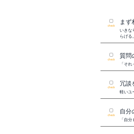
まず
check
いきな
らげる
質問
check
「それ
冗談
check
軽いユ
自分
check
「自分