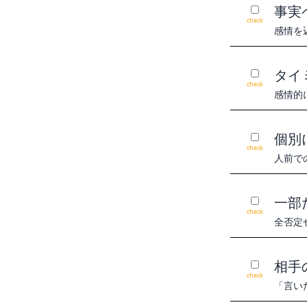
事実
check
感情を
タイ
check
感情的
個別
check
人前で
一部
check
全否定
相手
check
「言い