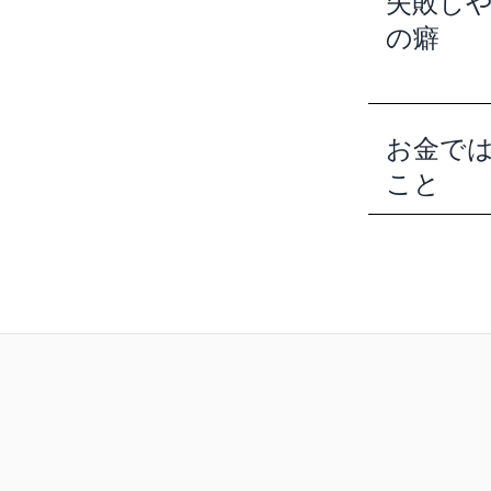
失敗し
の癖
お金で
こと