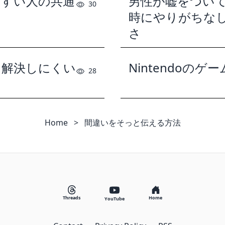
やすい人の共通
男性が嘘をつい
30
時にやりがちな
さ
は解決しにくい
Nintendoのゲ
28
Home
>
間違いをそっと伝える方法
Threads
Home
YouTube