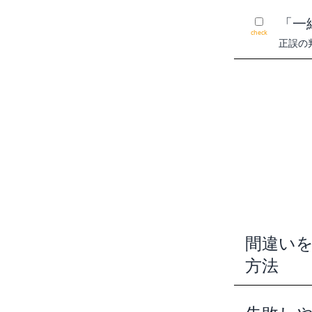
「一
check
正誤の
間違い
方法