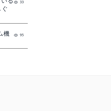
ている
33
しぐ
ーム機
95