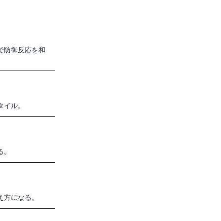
で防御反応を和
タイル。
る。
え方になる。