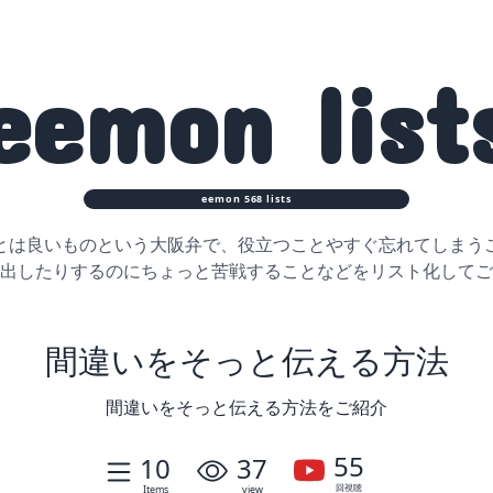
eemon
list
eemon
568
lists
とは良いものという大阪弁で、役立つことや
すぐ忘れてしまう
出したりするのに
ちょっと苦戦することなどをリスト化してご
間違いをそっと伝える方法
間違いをそっと伝える方法をご紹介
55
10
37
回視聴
Items
view