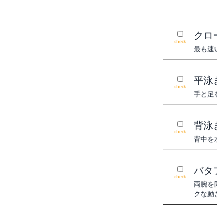
クロ
check
最も速
平泳
check
手と足
背泳
check
背中を
バタ
check
両腕を
クな動