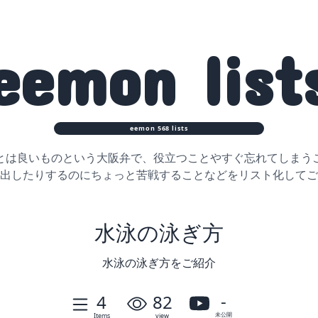
eemon
list
eemon
568
lists
とは良いものという大阪弁で、役立つことや
すぐ忘れてしまう
出したりするのに
ちょっと苦戦することなどをリスト化してご
水泳の泳ぎ方
水泳の泳ぎ方をご紹介
-
4
82
未公開
Items
view