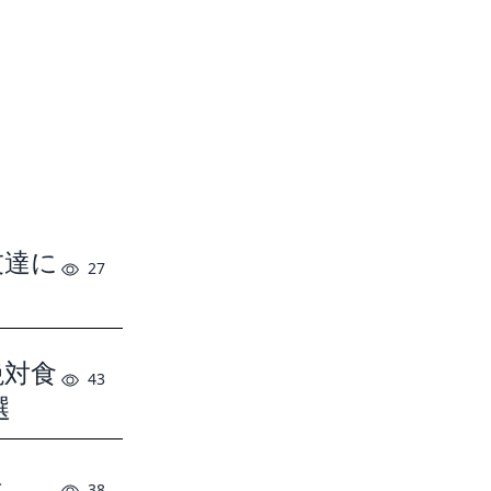
友達に
27
絶対食
43
選
法
38