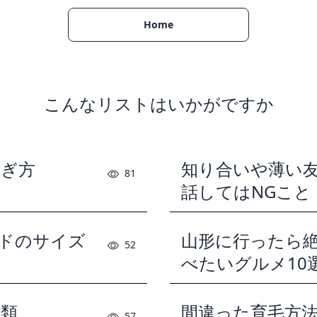
Home
こんなリストはいかがですか
泳ぎ方
知り合いや薄い
81
話してはNGこと
ードのサイズ
山形に行ったら
52
べたいグルメ10
種類
間違った育毛方
57