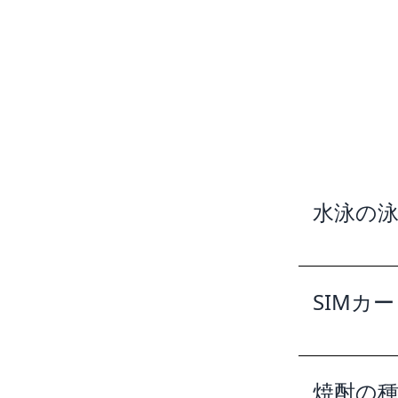
水泳の
SIMカ
焼酎の