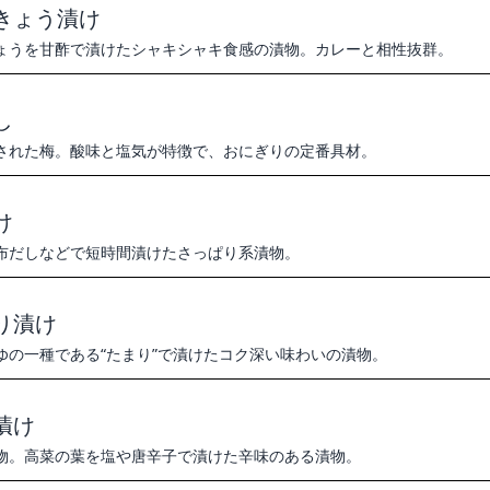
きょう漬け
ょうを甘酢で漬けたシャキシャキ食感の漬物。カレーと相性抜群。
し
された梅。酸味と塩気が特徴で、おにぎりの定番具材。
け
布だしなどで短時間漬けたさっぱり系漬物。
り漬け
ゆの一種である“たまり”で漬けたコク深い味わいの漬物。
漬け
物。高菜の葉を塩や唐辛子で漬けた辛味のある漬物。