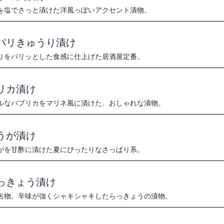
を塩でさっと漬けた洋風っぽいアクセント漬物。
パリきゅうり漬け
りをパリッとした食感に仕上げた居酒屋定番。
リカ漬け
ルなパプリカをマリネ風に漬けた、おしゃれな漬物。
うが漬け
がを甘酢に漬けた夏にぴったりなさっぱり系。
っきょう漬け
名物。辛味が強くシャキシャキしたらっきょうの漬物。