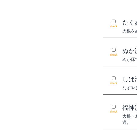
たく
check
大根を
ぬか
check
ぬか床
しば
check
なすや
福神
check
大根・
適。