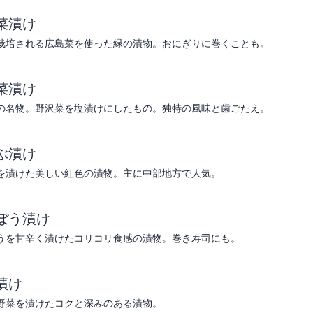
菜漬け
栽培される広島菜を使った緑の漬物。おにぎりに巻くことも。
菜漬け
の名物。野沢菜を塩漬けにしたもの。独特の風味と歯ごたえ。
ぶ漬け
を漬けた美しい紅色の漬物。主に中部地方で人気。
ぼう漬け
うを甘辛く漬けたコリコリ食感の漬物。巻き寿司にも。
漬け
野菜を漬けたコクと深みのある漬物。