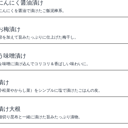
にんにく醤油漬け
にんにくを醤油で漬けたご飯泥棒系。
お梅漬け
節を加えて旨みたっぷりに仕上げた梅干し。
う味噌漬け
を味噌に漬け込んでコリコリ＆香ばしい味わいに。
漬け
小松菜やからし菜）をシンプルに塩で漬けたごはんの友。
漬け大根
細切り昆布と一緒に漬けた旨みたっぷり漬物。