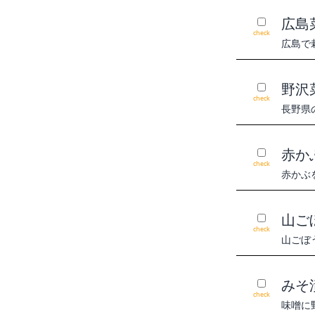
広島
check
広島で
野沢
check
長野県
赤か
check
赤かぶ
山ご
check
山ごぼ
みそ
check
味噌に