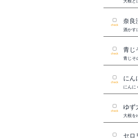
大根と
奈良
check
酒かす
青じ
check
青じそ
にん
check
にんに
ゆず
check
大根を
セロ