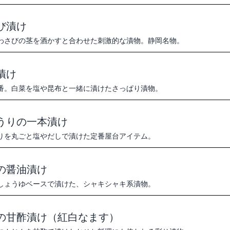
び漬け
わさびの茎を酒かすと合わせた刺激的な漬物。静岡名物。
漬け
番。白菜を塩や昆布と一緒に漬けたさっぱり漬物。
うりの一本漬け
りを丸ごと塩やだしで漬けた定番屋台アイテム。
の醤油漬け
しょうゆベースで漬けた、シャキシャキ系漬物。
の甘酢漬け（紅白なます）