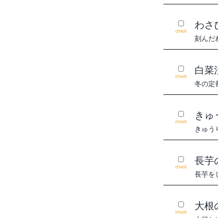
わさ
check
刻んだ
白菜
check
冬の定
きゅ
check
きゅう
長芋
check
長芋を
大根
check