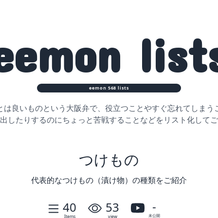
eemon
list
eemon
568
lists
とは良いものという大阪弁で、役立つことや
すぐ忘れてしまう
出したりするのに
ちょっと苦戦することなどをリスト化してご
つけもの
代表的なつけもの（漬け物）の種類をご紹介
-
40
53
未公開
Items
view