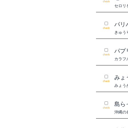
check
セロリ
パリ
check
きゅう
パプ
check
カラフ
みょ
check
みょう
島ら
check
沖縄の