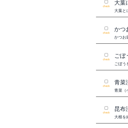
大葉
check
大葉と
かつ
check
かつお
ごぼ
check
ごぼう
青菜
check
青菜（
昆布
check
大根を