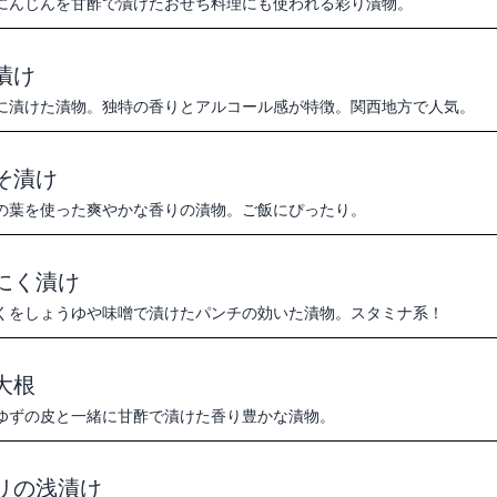
にんじんを甘酢で漬けたおせち料理にも使われる彩り漬物。
漬け
に漬けた漬物。独特の香りとアルコール感が特徴。関西地方で人気。
そ漬け
の葉を使った爽やかな香りの漬物。ご飯にぴったり。
にく漬け
くをしょうゆや味噌で漬けたパンチの効いた漬物。スタミナ系！
大根
ゆずの皮と一緒に甘酢で漬けた香り豊かな漬物。
リの浅漬け