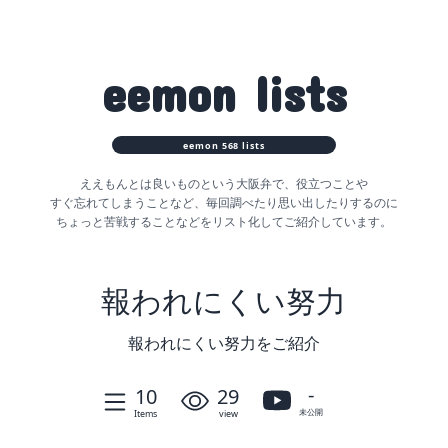
eemon
lists
eemon
568
lists
ええもんとは良いものという大阪弁で、役立つことや
すぐ忘れてしまうことなど、
毎回調べたり思い出したりするのに
ちょっと苦戦することなどをリスト化してご紹介しています。
報われにくい努力
報われにくい努力をご紹介
-
10
29
未公開
Items
view